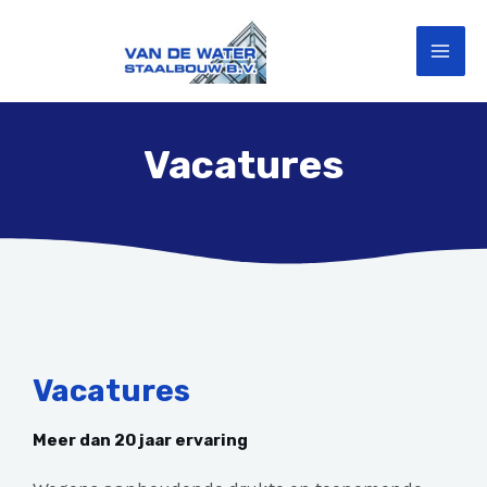
Ga
MAI
naar
ME
de
inhoud
Vacatures
Vacatures
Meer dan 20 jaar ervaring